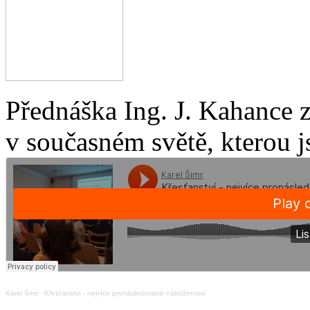
Přednáška Ing. J. Kahance 
v současném světě, kterou j
Karel Šimr
·
Křesťanství - nejvíce pronásledované náboženství