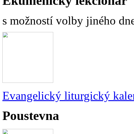
Ekumenický lekcionář
s možností volby jiného dne
Evangelický liturgický kale
Poustevna