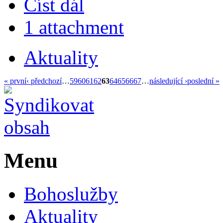
Číst dál
1 attachment
Aktuality
« první
‹ předchozí
…
59
60
61
62
63
64
65
66
67
…
následující ›
poslední »
Menu
Bohoslužby
Aktuality