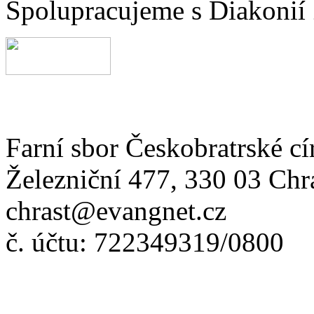
Spolupracujeme s Diakonií
Farní sbor Českobratrské cí
Železniční 477, 330 03 Chr
chrast@evangnet.cz
č. účtu: 722349319/0800