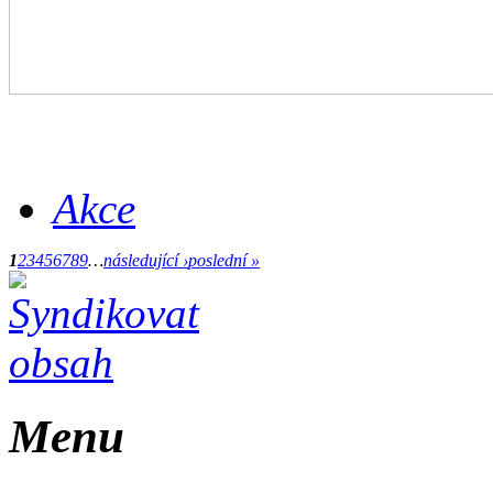
Akce
1
2
3
4
5
6
7
8
9
…
následující ›
poslední »
Menu