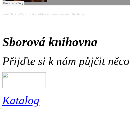
Karel Šimr
·
Křesťanství - nejvíce pronásledované náboženství
Sborová knihovna
Přijďte si k nám půjčit něc
Katalog