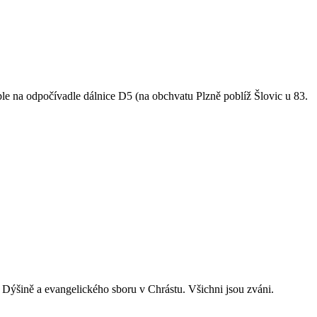
le na odpočívadle dálnice D5 (na obchvatu Plzně poblíž Šlovic u 83.
v Dýšině a evangelického sboru v Chrástu. Všichni jsou zváni.