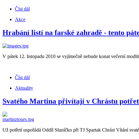
Číst dál
Akce
Hrabání listí na farské zahradě - tento pát
V pátek 12. listopadu 2010 se vyjímečně nebude konat večerní modlitb
Číst dál
Aktuality
Svatého Martina přivítají v Chrástu potřet
Už potřetí uspořádá Oddíl Sluníčko při TJ Spartak Chrást Vítání svat