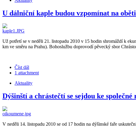
Aktuality
U dálniční kaple budou vzpomínat na obět
Už potřetí se v neděli 21. listopadu 2010 v 15 hodin shromáždí k ek
km ve směru na Prahu). Bohoslužbu doprovodí pěvecký sbor Chrásto
Číst dál
1 attachment
Aktuality
Dýšinští a chrástečtí se sejdou ke společné
V neděli 14. listopadu 2010 se od 17 hodin na dýšinské faře uskutečn