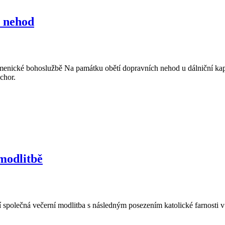
i nehod
umenické bohoslužbě Na památku obětí dopravních nehod u dálniční kap
chor.
 modlitbě
í společná večerní modlitba s následným posezením katolické farnosti 