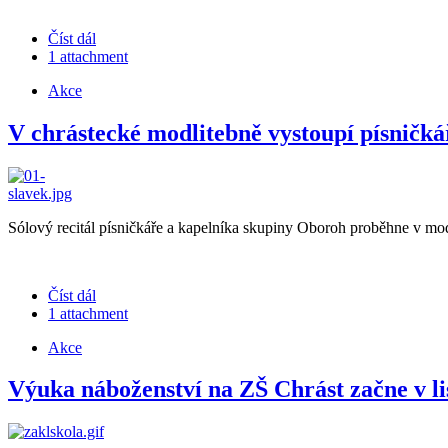
Číst dál
1 attachment
Akce
V chrástecké modlitebně vystoupí písničk
Sólový recitál písničkáře a kapelníka skupiny Oboroh proběhne v mod
Číst dál
1 attachment
Akce
Výuka náboženství na ZŠ Chrást začne v l