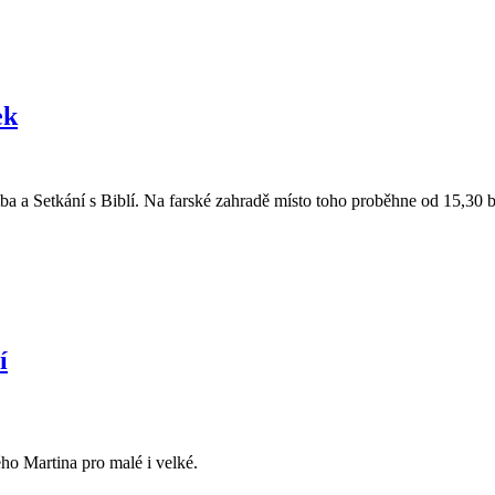
ek
a a Setkání s Biblí. Na farské zahradě místo toho proběhne od 15,30 br
í
ého Martina pro malé i velké.