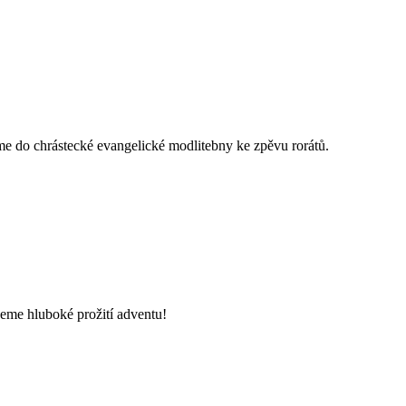
me do chrástecké evangelické modlitebny ke zpěvu rorátů.
jeme hluboké prožití adventu!