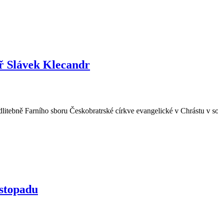
ář Slávek Klecandr
litebně Farního sboru Českobratrské církve evangelické v Chrástu v so
istopadu