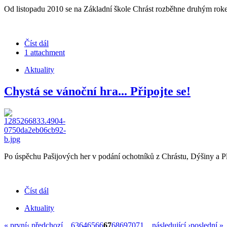
Od listopadu 2010 se na Základní škole Chrást rozběhne druhým ro
Číst dál
1 attachment
Aktuality
Chystá se vánoční hra... Připojte se!
Po úspěchu Pašijových her v podání ochotníků z Chrástu, Dýšiny a Plzně
Číst dál
Aktuality
« první
‹ předchozí
…
63
64
65
66
67
68
69
70
71
…
následující ›
poslední »