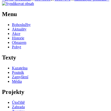
Menu
Bohoslužby
Aktuality
Akce
Historie
Obrazem
Pobyt
Texty
Kazatelna
Poutník
Zamyšlení
Média
Projekty
Útočiště
Zahrada