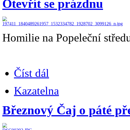
Otevřít se prázdnu
Homilie na Popeleční střed
Číst dál
Kazatelna
Březnový Čaj o páté p