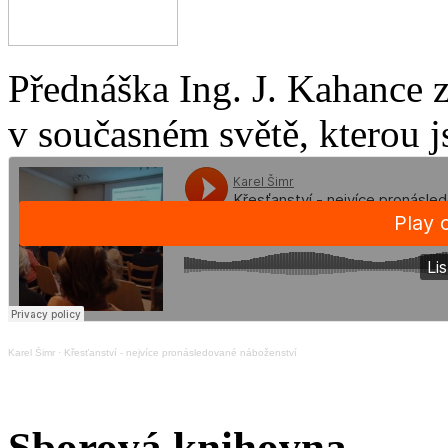
Přednáška Ing. J. Kahance 
v současném světě, kterou j
Karel Šimr
·
Křesťanství - nejvíce pronásledované náboženství
Sborová knihovna