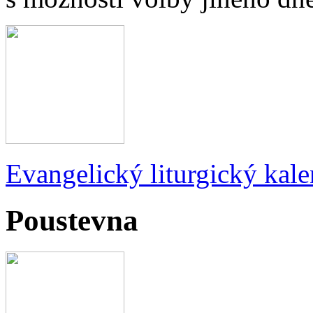
Evangelický liturgický kale
Poustevna