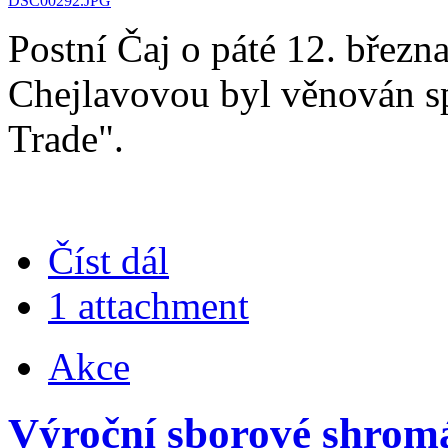
Postní Čaj o páté 12. březn
Chejlavovou byl věnován s
Trade".
Číst dál
1 attachment
Akce
Výroční sborové shromá