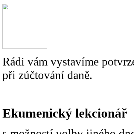
Rádi vám vystavíme potvrze
při zúčtování daně.
Ekumenický lekcionář
s možností volby jiného dne