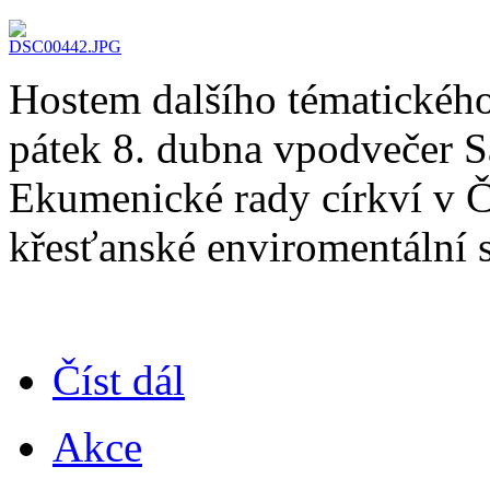
Hostem dalšího tématického
pátek 8. dubna vpodvečer S
Ekumenické rady církví v 
křesťanské enviromentální s
Číst dál
Akce