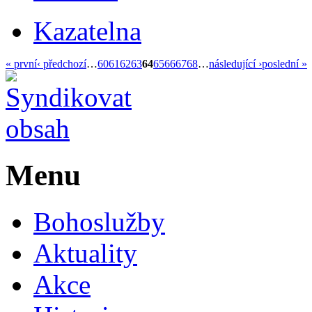
Kazatelna
« první
‹ předchozí
…
60
61
62
63
64
65
66
67
68
…
následující ›
poslední »
Menu
Bohoslužby
Aktuality
Akce