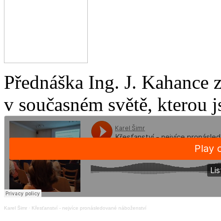
Přednáška Ing. J. Kahance 
v současném světě, kterou j
Karel Šimr
·
Křesťanství - nejvíce pronásledované náboženství