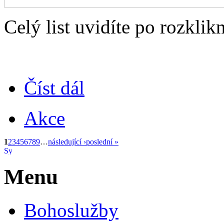
Celý list uvidíte po rozklik
Číst dál
Akce
1
2
3
4
5
6
7
8
9
…
následující ›
poslední »
Menu
Bohoslužby