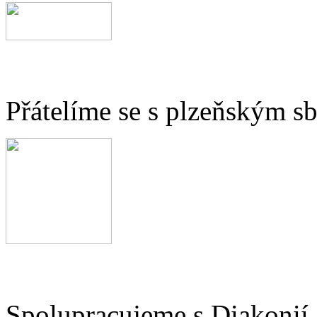
Přátelíme se s plzeňským 
Spolupracujeme s Diakonií