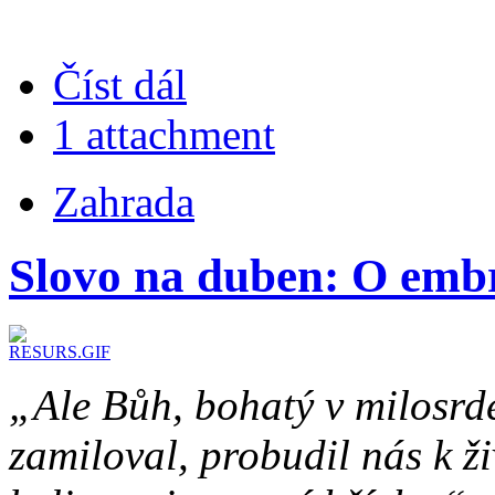
Číst dál
1 attachment
Zahrada
Slovo na duben: O embr
„Ale Bůh, bohatý v milosrdens
zamiloval, probudil nás k ž