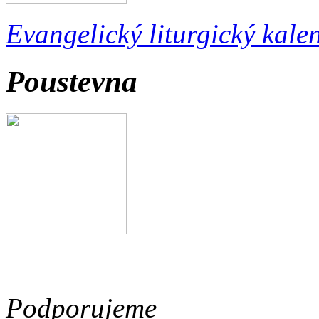
Evangelický liturgický kale
Poustevna
Podporujeme