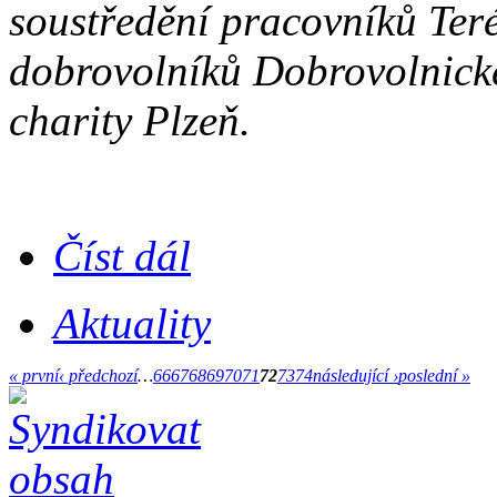
soustředění pracovníků Teré
dobrovolníků Dobrovolnick
charity Plzeň.
Číst dál
Aktuality
« první
‹ předchozí
…
66
67
68
69
70
71
72
73
74
následující ›
poslední »