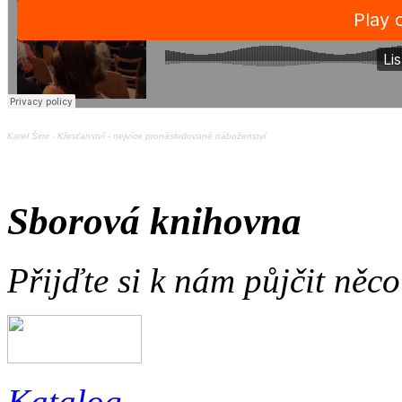
Karel Šimr
·
Křesťanství - nejvíce pronásledované náboženství
Sborová knihovna
Přijďte si k nám půjčit něc
Katalog