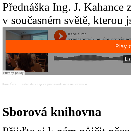
Přednáška Ing. J. Kahance 
v současném světě, kterou j
Karel Šimr
·
Křesťanství - nejvíce pronásledované náboženství
Sborová knihovna