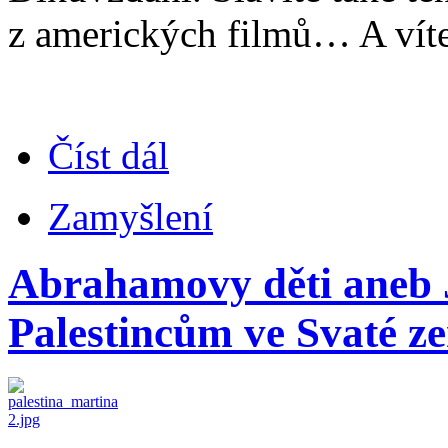
z amerických filmů… A víte
Číst dál
Zamyšlení
Abrahamovy děti aneb J
Palestincům ve Svaté z