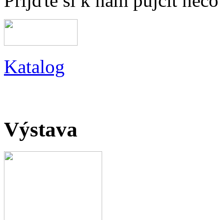
Přijďte si k nám půjčit něc
Katalog
Výstava