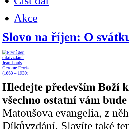
Číst dál
Akce
Slovo na říjen: O svát
Hledejte především Boží kr
všechno ostatní vám bude
Matoušova evangelia, z něh
Díkůvzdání. Slavíte také te