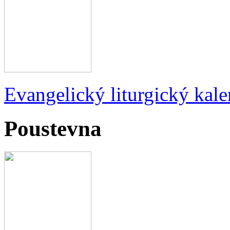
Evangelický liturgický kale
Poustevna