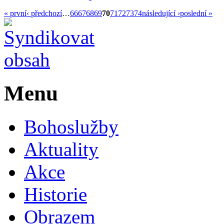
« první
‹ předchozí
…
66
67
68
69
70
71
72
73
74
následující ›
poslední »
Menu
Bohoslužby
Aktuality
Akce
Historie
Obrazem