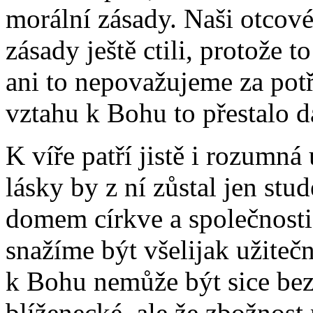
morální zásady. Naši otcové
zásady ještě ctili, protože 
ani to nepovažujeme za pot
vztahu k Bohu to přestalo d
K víře patří jistě i rozumná
lásky by z ní zůstal jen stu
domem církve a společnosti 
snažíme být všelijak užitečn
k Bohu nemůže být sice bez
blíženecké, ale že zbožnost 