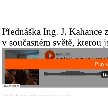
Přednáška Ing. J. Kahance 
v současném světě, kterou j
Karel Šimr
·
Křesťanství - nejvíce pronásledované náboženství