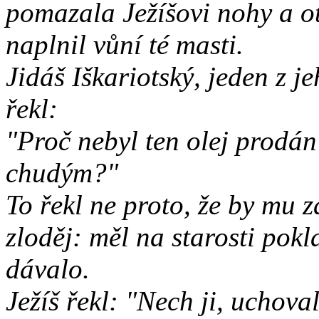
pomazala Ježíšovi nohy a ot
naplnil vůní té masti.
Jidáš Iškariotský, jeden z je
řekl:
"Proč nebyl ten olej prodán
chudým?"
To řekl ne proto, že by mu z
zloděj: měl na starosti pokl
dávalo.
Ježíš řekl: "Nech ji, uchov