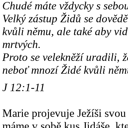
Chudé máte vždycky s sebou
Velký zástup Židů se dověděl,
kvůli němu, ale také aby vid
mrtvých.
Proto se velekněží uradili, ž
neboť mnozí Židé kvůli němu 
J 12:1-11
Marie projevuje Ježíši svou 
máme v sobě kus Jidáše, kte