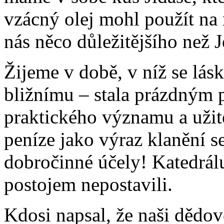
vzácný olej mohl použít na 
nás něco důležitějšího než J
Žijeme v době, v níž se lás
bližnímu – stala prázdným 
praktického významu a užite
peníze jako výraz klanění s
dobročinné účely! Katedrál
postojem nepostavili.
Kdosi napsal, že naši dědov