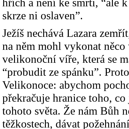
hřích a není ke smrti, “ale 
skrze ni oslaven”.
Ježíš nechává Lazara zemřít
na něm mohl vykonat něco ví
velikonoční víře, která se 
“probudit ze spánku”. Proto
Velikonoce: abychom pochop
překračuje hranice toho, co
tohoto světa. Že nám Bůh n
těžkostech, dávat požehnání