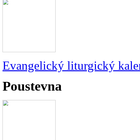
Evangelický liturgický kale
Poustevna