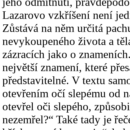
jeho odmítnutí, pravděpodo
Lazarovo vzkříšení není jed
Zůstává na něm určitá pach
nevykoupeného života a těla
zázracích jako o znameních.
největší znamení, které pře
představitelné. V textu sam
otevřením očí slepému od n
otevřel oči slepého, způsobi
nezemřel?“ Také tady je řeče