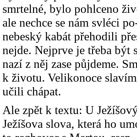
smrtelné, bylo pohlceno ž
ale nechce se nám svléci p
nebeský kabát přehodili pře
nejde. Nejprve je třeba být 
nazí z něj zase půjdeme. Smr
k životu. Velikonoce slaví
učili chápat.
Ale zpět k textu: U Ježíšov
Ježíšova slova, která ho um