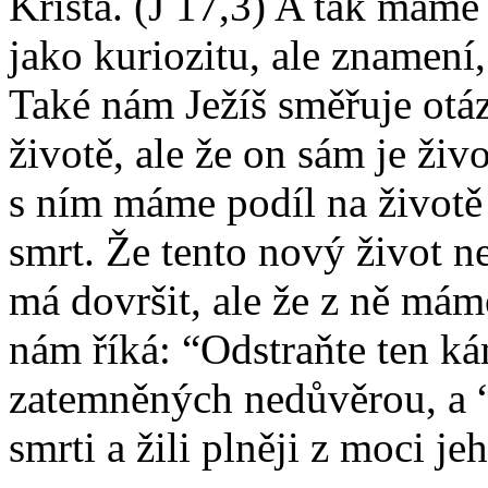
Krista. (J 17,3) A tak máme
jako kuriozitu, ale znamení,
Také nám Ježíš směřuje otáz
životě, ale že on sám je živo
s ním máme podíl na životě 
smrt. Že tento nový život n
má dovršit, ale že z ně máme 
nám říká: “Odstraňte ten ká
zatemněných nedůvěrou, a “
smrti a žili plněji z moci j