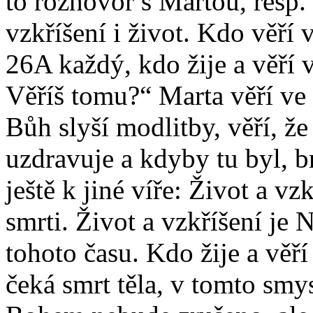
to rozhovor s Martou, resp. 
vzkříšení i život. Kdo věří 
26A každý, kdo žije a věří 
Věříš tomu?“ Marta věří ve 
Bůh slyší modlitby, věří, že 
uzdravuje a kdyby tu byl, br
ještě k jiné víře: Život a vz
smrti. Život a vzkříšení je 
tohoto času. Kdo žije a věří
čeká smrt těla, v tomto smy