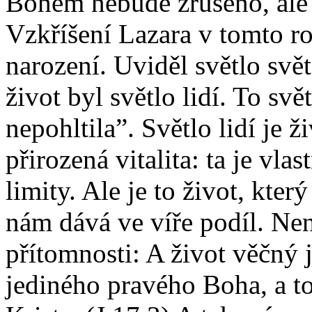
Bohem nebude zrušeno, ale 
Vzkříšení Lazara v tomto ro
narození. Uviděl světlo svět
život byl světlo lidí. To svě
nepohltila”. Světlo lidí je ž
přirozená vitalita: ta je vla
limity. Ale je to život, kter
nám dává ve víře podíl. Nen
přítomnosti: A život věčný 
jediného pravého Boha, a toh