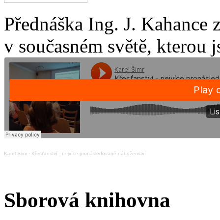
Přednáška Ing. J. Kahance 
v současném světě, kterou j
Karel Šimr
·
Křesťanství - nejvíce pronásledované náboženství
Sborová knihovna