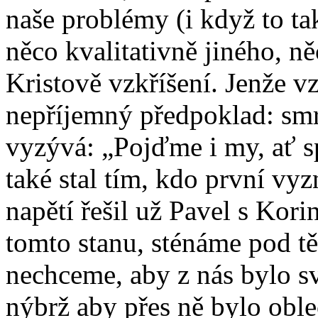
naše problémy (i když to ta
něco kvalitativně jiného, ně
Kristově vzkříšení. Jenže v
nepříjemný předpoklad: smr
vyzývá: „Pojďme i my, ať s
také stal tím, kdo první vy
napětí řešil už Pavel s Kor
tomto stanu, sténáme pod 
nechceme, aby z nás bylo s
nýbrž aby přes ně bylo oble