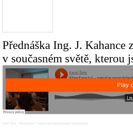
Přednáška Ing. J. Kahance 
v současném světě, kterou j
Karel Šimr
·
Křesťanství - nejvíce pronásledované náboženství