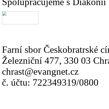
Spolupracujeme s Diakonií
Farní sbor Českobratrské cí
Železniční 477, 330 03 Chr
chrast@evangnet.cz
č. účtu: 722349319/0800