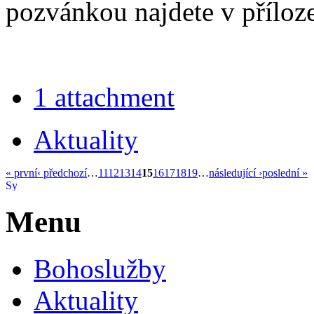
pozvánkou najdete v příloze
1 attachment
Aktuality
« první
‹ předchozí
…
11
12
13
14
15
16
17
18
19
…
následující ›
poslední »
Menu
Bohoslužby
Aktuality