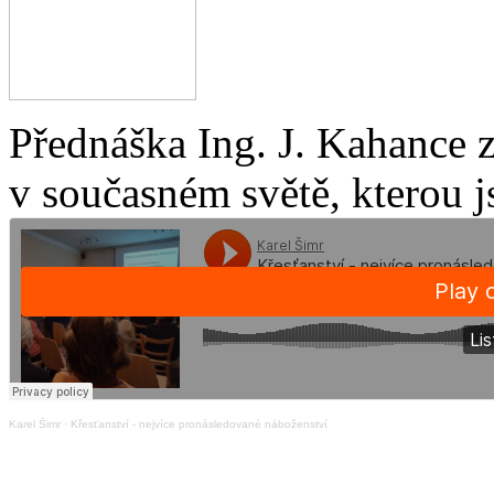
Přednáška Ing. J. Kahance 
v současném světě, kterou j
Karel Šimr
·
Křesťanství - nejvíce pronásledované náboženství