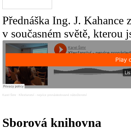
Přednáška Ing. J. Kahance 
v současném světě, kterou j
Karel Šimr
·
Křesťanství - nejvíce pronásledované náboženství
Sborová knihovna