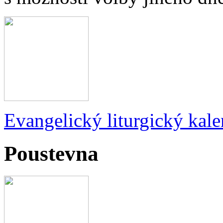
Evangelický liturgický kale
Poustevna