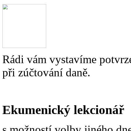
Rádi vám vystavíme potvrze
při zúčtování daně.
Ekumenický lekcionář
s možností volby jiného dne