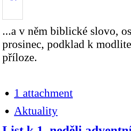
...a v něm biblické slovo, o
prosinec, podklad k modlit
příloze.
1 attachment
Aktuality
List k 1. neděli adventn