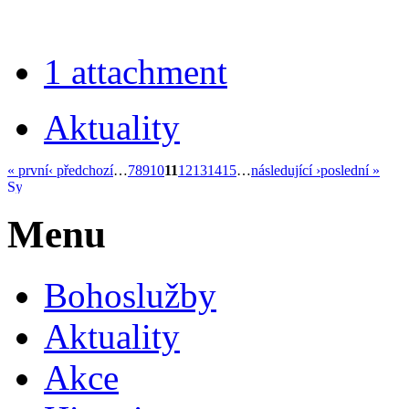
1 attachment
Aktuality
« první
‹ předchozí
…
7
8
9
10
11
12
13
14
15
…
následující ›
poslední »
Menu
Bohoslužby
Aktuality
Akce