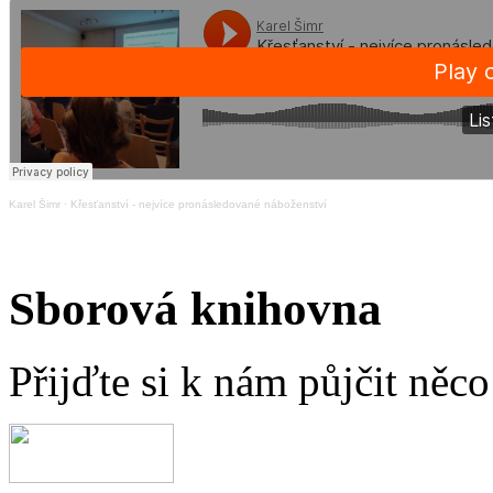
Karel Šimr
·
Křesťanství - nejvíce pronásledované náboženství
Sborová knihovna
Přijďte si k nám půjčit něc