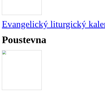
Evangelický liturgický kale
Poustevna