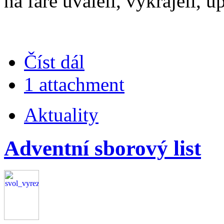
na faře uváleli, vykrájeli, 
Číst dál
1 attachment
Aktuality
Adventní sborový list