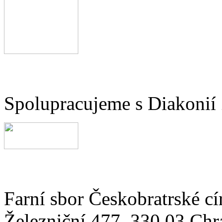
Spolupracujeme s Diakonií
Farní sbor Českobratrské cí
Železniční 477, 330 03 Chr