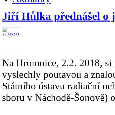
Jiří Hůlka přednášel o 
Na Hromnice, 2.2. 2018, si 
vyslechly poutavou a znalo
Státního ústavu radiační oc
sboru v Náchodě-Šonově) o 