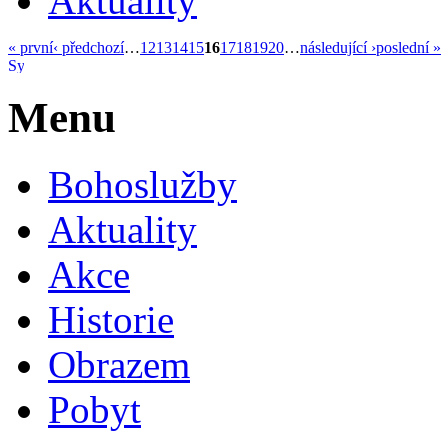
Aktuality
« první
‹ předchozí
…
12
13
14
15
16
17
18
19
20
…
následující ›
poslední »
Menu
Bohoslužby
Aktuality
Akce
Historie
Obrazem
Pobyt