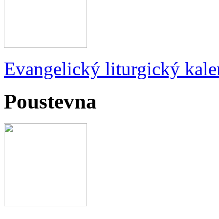
Evangelický liturgický kale
Poustevna