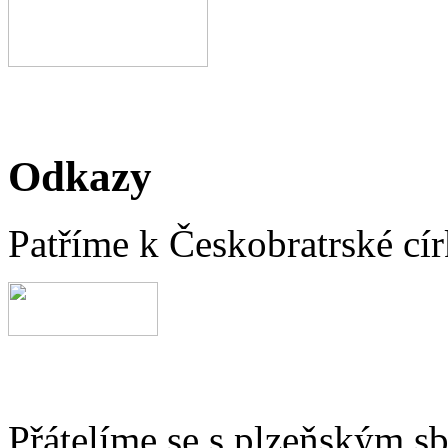
Odkazy
Patříme k Českobratrské cír
Přátelíme se s plzeňským 