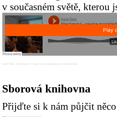
v současném světě, kterou j
Karel Šimr
·
Křesťanství - nejvíce pronásledované náboženství
Sborová knihovna
Přijďte si k nám půjčit něc