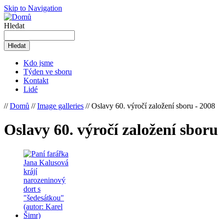
Skip to Navigation
Hledat
Kdo jsme
Týden ve sboru
Kontakt
Lidé
//
Domů
//
Image galleries
// Oslavy 60. výročí založení sboru - 2008
Oslavy 60. výročí založení sboru