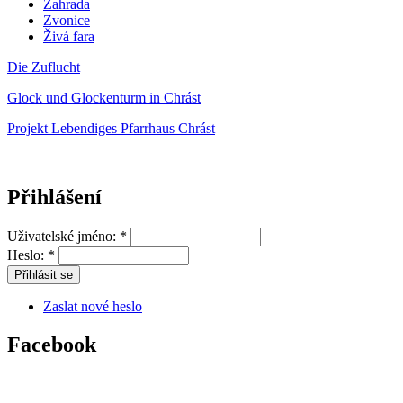
Zahrada
Zvonice
Živá fara
Die Zuflucht
Glock und Glockenturm in Chrást
Projekt Lebendiges Pfarrhaus Chrást
Přihlášení
Uživatelské jméno:
*
Heslo:
*
Zaslat nové heslo
Facebook