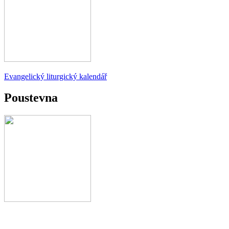
Evangelický liturgický kalendář
Poustevna