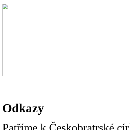
Odkazy
Patříme k Českobratrské cír