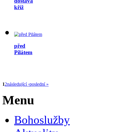
dostává
kříž
před
Pilátem
1
2
následující ›
poslední »
Menu
Bohoslužby