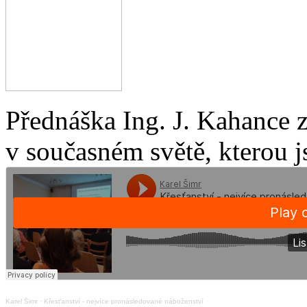
Přednáška Ing. J. Kahance 
v současném světě, kterou j
Karel Šimr
·
Křesťanství - nejvíce pronásledované náboženství