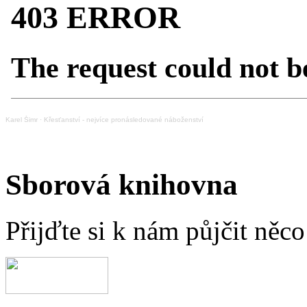
Karel Šimr
·
Křesťanství - nejvíce pronásledované náboženství
Sborová knihovna
Přijďte si k nám půjčit něc