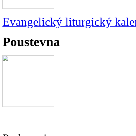
Evangelický liturgický kale
Poustevna