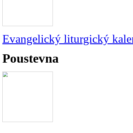
Evangelický liturgický kale
Poustevna