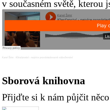
v současném světě, kterou j
Karel Šimr
·
Křesťanství - nejvíce pronásledované náboženství
Sborová knihovna
Přijďte si k nám půjčit něc