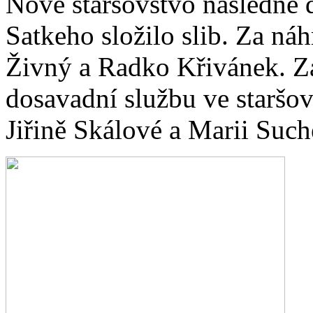
Nové staršovstvo následně 
Satkeho složilo slib. Za ná
Živný a Radko Křivánek. Z
dosavadní službu ve staršo
Jiřině Skálové a Marii Suc