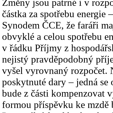
Změny jsou patrné i v rozpoč
částka za spotřebu energie 
Synodem ČCE, že faráři maj
obvyklé a celou spotřebu ene
v řádku Příjmy z hospodářsk
nejistý pravděpodobný příj
vyšel vyrovnaný rozpočet. N
poskytnuté dary – jedná se 
bude z části kompenzovat v
formou příspěvku ke mzdě br