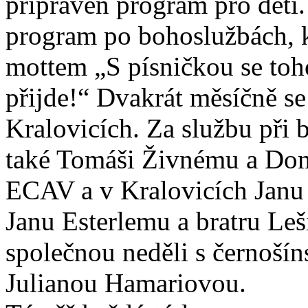
připraven program pro děti.
program po bohoslužbách, kt
mottem „S písničkou se toh
přijde!“ Dvakrát měsíčně s
Kralovicích. Za službu při
také Tomáši Živnému a Dom
ECAV a v Kralovicích Janu
Janu Esterlemu a bratru Leši
společnou neděli s černoší
Julianou Hamariovou.