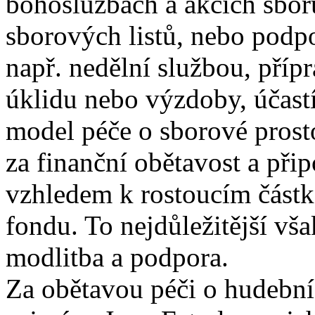
bohoslužbách a akcích sbor
sborových listů, nebo podp
např. nedělní službou, příp
úklidu nebo výzdoby, účast
model péče o sborové prost
za finanční obětavost a při
vzhledem k rostoucím částk
fondu. To nejdůležitější vša
modlitba a podpora.
Za obětavou péči o hudebn