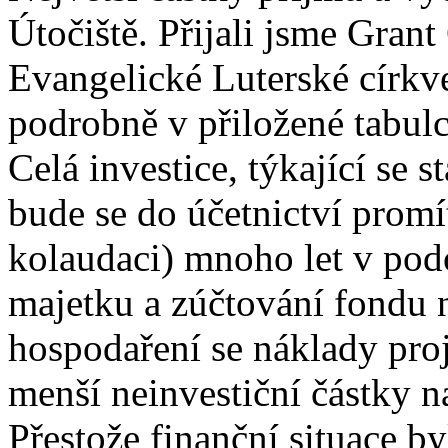
Útočiště. Přijali jsme Gran
Evangelické Luterské církv
podrobně v přiložené tabulc
Celá investice, týkající se 
bude se do účetnictví promí
kolaudaci) mnoho let v po
majetku a zúčtování fondu n
hospodaření se náklady proj
menší neinvestiční částky n
Přestože finanční situace by