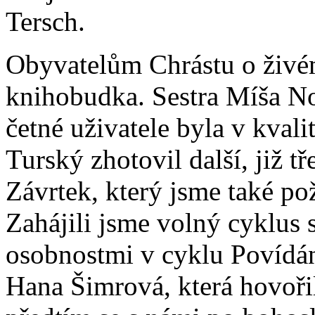
Tersch.
Obyvatelům Chrástu o živém
knihobudka. Sestra Míša Nov
četné uživatele byla v kvali
Turský zhotovil další, již t
Závrtek, který jsme také po
Zahájili jsme volný cyklus s
osobnostmi v cyklu Povídá
Hana Šimrová, která hovoři