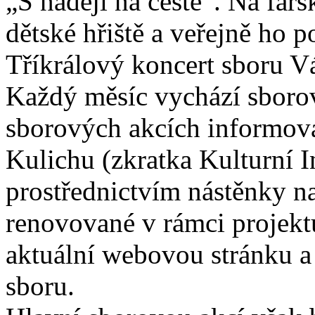
„S nadějí na cestě“. Na far
dětské hřiště a veřejně ho 
Tříkrálový koncert sboru Vá
Každý měsíc vychází sborový
sborových akcích informová
Kulichu (zkratka Kulturní 
prostřednictvím nástěnky n
renovované v rámci projektu
aktuální webovou stránku a
sboru.