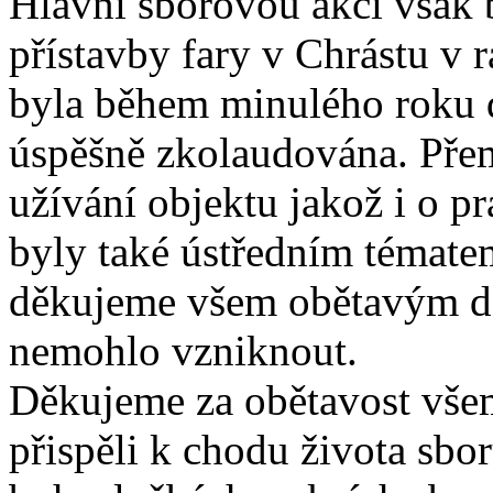
Hlavní sborovou akcí však 
přístavby fary v Chrástu v r
byla během minulého roku 
úspěšně zkolaudována. Pře
užívání objektu jakož i o pr
byly také ústředním témate
děkujeme všem obětavým dá
nemohlo vzniknout.
Děkujeme za obětavost všem
přispěli k chodu života sbo