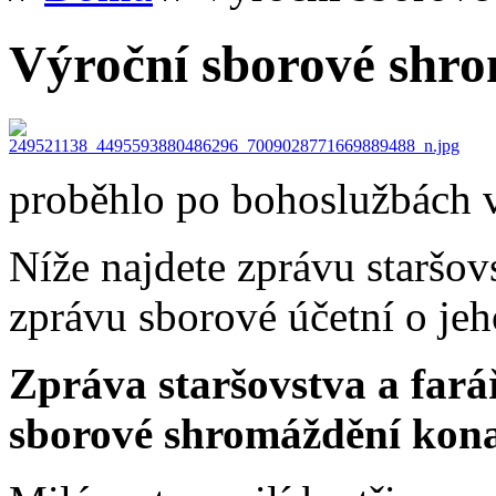
Výroční sborové shr
proběhlo po bohoslužbách v
Níže najdete zprávu staršovs
zprávu sborové účetní o je
Zpráva staršovstva a fará
sborové shromáždění kona