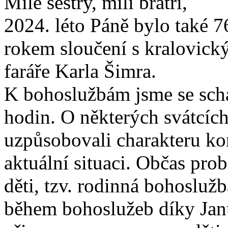
Milé sestry, milí bratři,
2024. léto Páně bylo také 7
rokem sloučení s kralovick
faráře Karla Šimra.
K bohoslužbám jsme se schá
hodin. O některých svátcíc
uzpůsobovali charakteru ko
aktuální situaci. Občas pr
děti, tzv. rodinná bohosluž
během bohoslužeb díky Jan