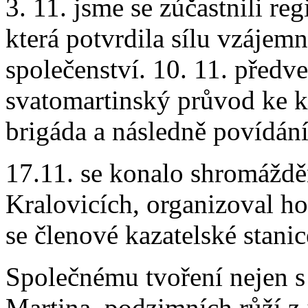
3. 11. jsme se zúčastnili r
která potvrdila sílu vzájem
společenství. 10. 11. předv
svatomartinský průvod ke ka
brigáda a následně povídán
17.11. se konalo shromáždě
Kralovicích, organizoval ho 
se členové kazatelské stanic
Společnému tvoření nejen s 
Martina, podzimních růží z