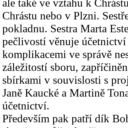
ale také ve vztahu k Chrástu
Chrástu nebo v Plzni. Sestř
pokladnu. Sestra Marta Este
pečlivostí věnuje účetnictví
komplikacemi ve správě ne
záležitostí sboru, zapříčin
sbírkami v souvislosti s pr
Janě Kaucké a Martině Tona
účetnictví.
Především pak patří dík Boh