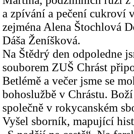
a zpívání a pečení cukroví 
zejména Alena Štochlová D
Dáša Ženíšková.
Na Štědrý den odpoledne js
souborem ZUŠ Chrást připo
Betlémě a večer jsme se moh
bohoslužbě v Chrástu. Boží 
společně v rokycanském sb
Vyšel sborník, mapující his