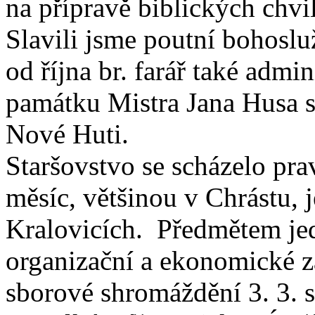
na přípravě biblických chvi
Slavili jsme poutní bohosl
od října br. farář také admi
památku Mistra Jana Husa 
Nové Huti.
Staršovstvo se scházelo pra
měsíc, většinou v Chrástu, 
Kralovicích. Předmětem jed
organizační a ekonomické zá
sborové shromáždění 3. 3. 