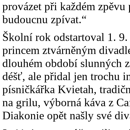
provázet při každém zpěvu p
budoucnu zpívat.“
Školní rok odstartoval 1. 9
princem ztvárněným divadle
dlouhém období slunných za
déšť, ale přidal jen trochu 
písničkářka Kvietah, tradič
na grilu, výborná káva z Ca
Diakonie opět našly své div