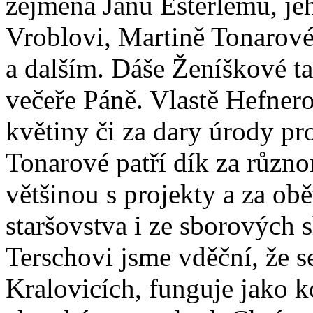
zejména Janu Esterlemu, jeh
Vroblovi, Martině Tonarov
a dalším. Dáše Ženíškové t
večeře Páně. Vlastě Hefnero
květiny či za dary úrody pr
Tonarové patří dík za různo
většinou s projekty a za ob
staršovstva i ze sborových 
Terschovi jsme vděční, že se
Kralovicích, funguje jako k