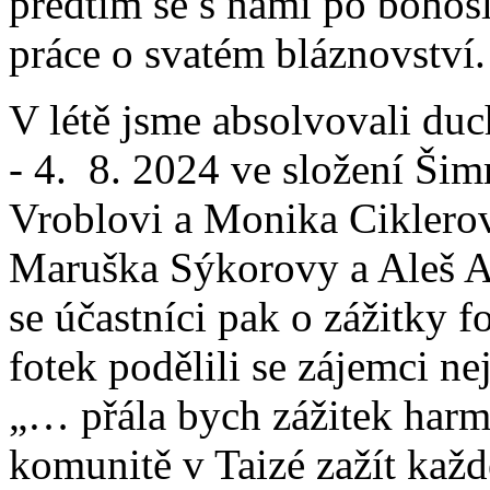
předtím se s námi po bohos
práce o svatém bláznovství.
V létě jsme absolvovali duc
- 4. 8. 2024 ve složení Šimr
Vroblovi a Monika Ciklerov
Maruška Sýkorovy a Aleš Ad
se účastníci pak o zážitky 
fotek podělili se zájemci n
„… přála bych zážitek harm
komunitě v Taizé zažít k