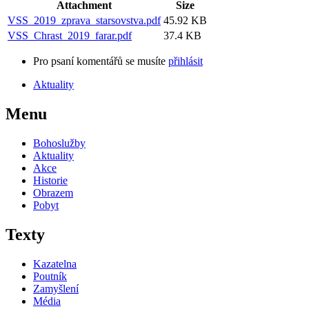
Attachment
Size
VSS_2019_zprava_starsovstva.pdf
45.92 KB
VSS_Chrast_2019_farar.pdf
37.4 KB
Pro psaní komentářů se musíte
přihlásit
Aktuality
Menu
Bohoslužby
Aktuality
Akce
Historie
Obrazem
Pobyt
Texty
Kazatelna
Poutník
Zamyšlení
Média