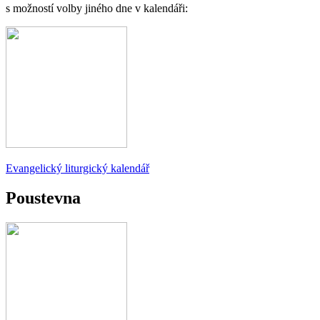
s možností volby jiného dne v kalendáři:
Evangelický liturgický kalendář
Poustevna