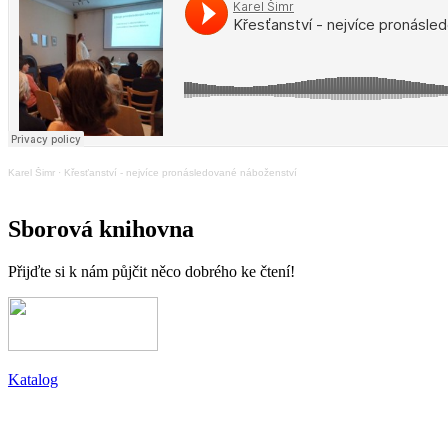
Karel Šimr
·
Křesťanství - nejvíce pronásledované náboženství
Sborová knihovna
Přijďte si k nám půjčit něco dobrého ke čtení!
Katalog