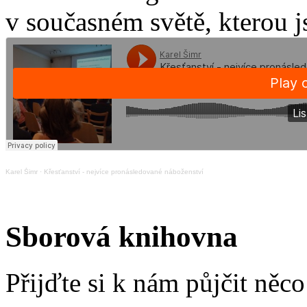
v současném světě, kterou j
Karel Šimr
·
Křesťanství - nejvíce pronásledované náboženství
Sborová knihovna
Přijďte si k nám půjčit něc