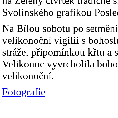
na Zelený čtvrtek tradičně 
Svolinského grafikou Posle
Na Bílou sobotu po setmění
velikonoční vigilii s bohos
stráže, připomínkou křtu a 
Velikonoc vyvrcholila boh
velikonoční.
Fotografie