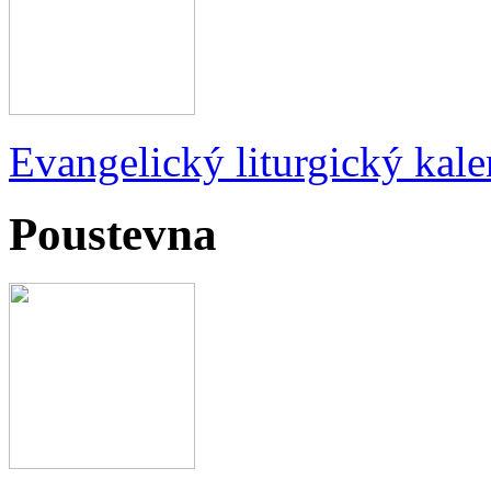
Evangelický liturgický kale
Poustevna