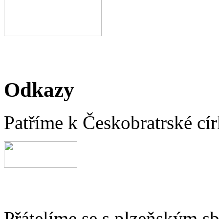
Odkazy
Patříme k Českobratrské cír
Přátelíme se s plzeňským 