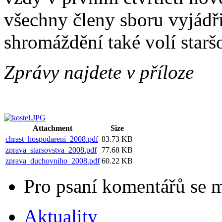
všechny členy sboru vyjádři
shromáždění také volí staršo
Zprávy najdete v příloze
Attachment
Size
chrast_hospodareni_2008.pdf
83.73 KB
zprava_starsovstva_2008.pdf
77.68 KB
zprava_duchovniho_2008.pdf
60.22 KB
Pro psaní komentářů se 
Aktuality