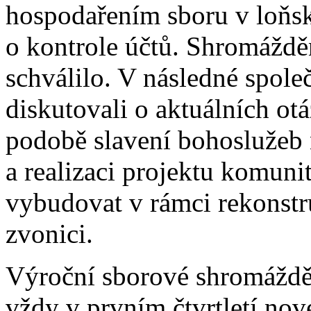
hospodařením sboru v loňsk
o kontrole účtů. Shromáždě
schválilo. V následné spole
diskutovali o aktuálních ot
podobě slavení bohoslužeb n
a realizaci projektu komuni
vybudovat v rámci rekonstr
zvonici.
Výroční sborové shromáždě
vždy v prvním čtvrtletí nové