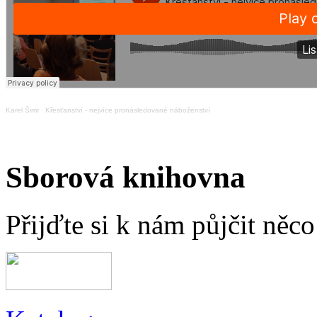
Karel Šimr
·
Křesťanství - nejvíce pronásledované náboženství
Sborová knihovna
Přijďte si k nám půjčit něc