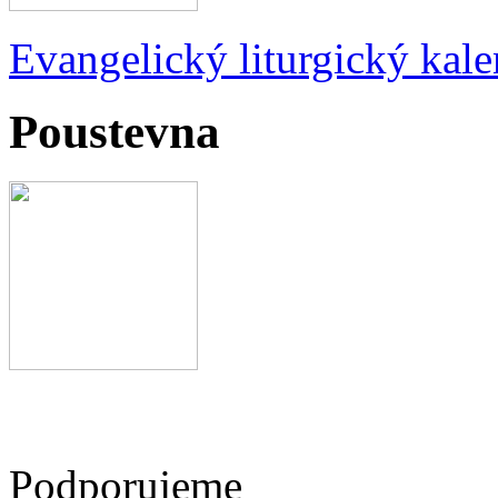
Evangelický liturgický kale
Poustevna
Podporujeme