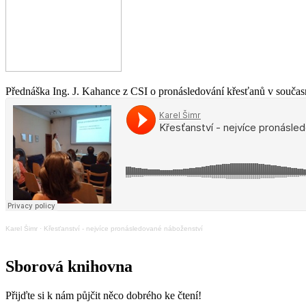
Přednáška Ing. J. Kahance z CSI o pronásledování křesťanů v současn
Karel Šimr
·
Křesťanství - nejvíce pronásledované náboženství
Sborová knihovna
Přijďte si k nám půjčit něco dobrého ke čtení!