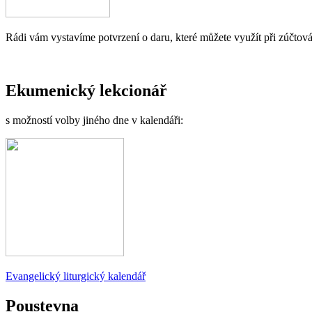
Rádi vám vystavíme potvrzení o daru, které můžete využít při zúčtová
Ekumenický lekcionář
s možností volby jiného dne v kalendáři:
Evangelický liturgický kalendář
Poustevna