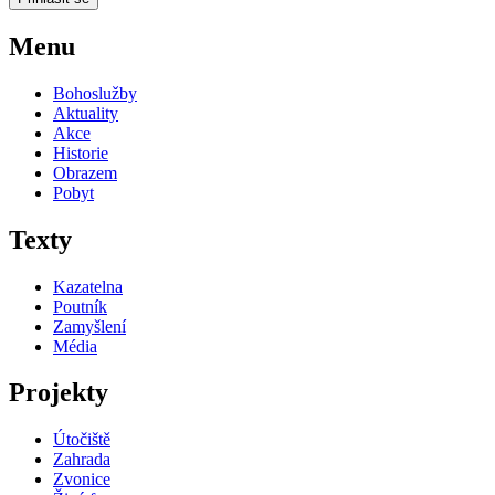
Menu
Bohoslužby
Aktuality
Akce
Historie
Obrazem
Pobyt
Texty
Kazatelna
Poutník
Zamyšlení
Média
Projekty
Útočiště
Zahrada
Zvonice