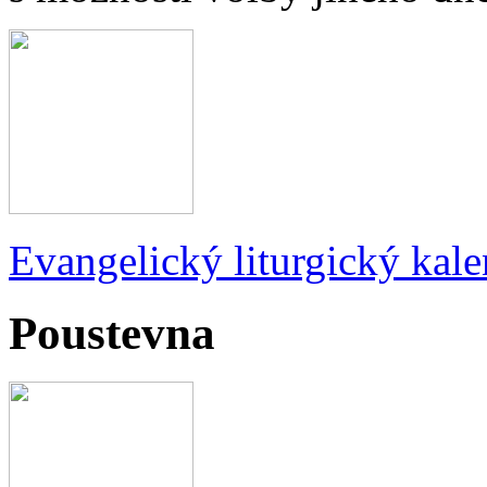
Evangelický liturgický kale
Poustevna