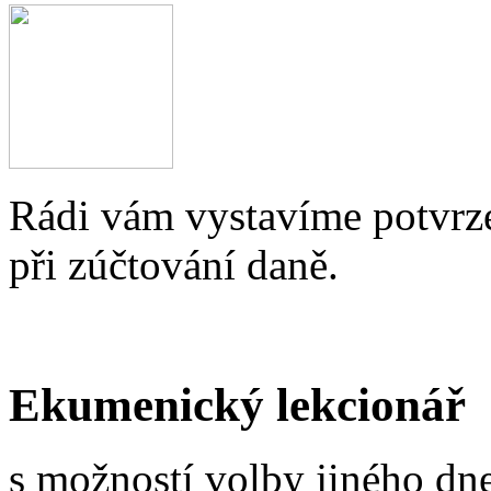
Rádi vám vystavíme potvrze
při zúčtování daně.
Ekumenický lekcionář
s možností volby jiného dne