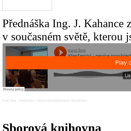
Přednáška Ing. J. Kahance 
v současném světě, kterou j
Karel Šimr
·
Křesťanství - nejvíce pronásledované náboženství
Sborová knihovna