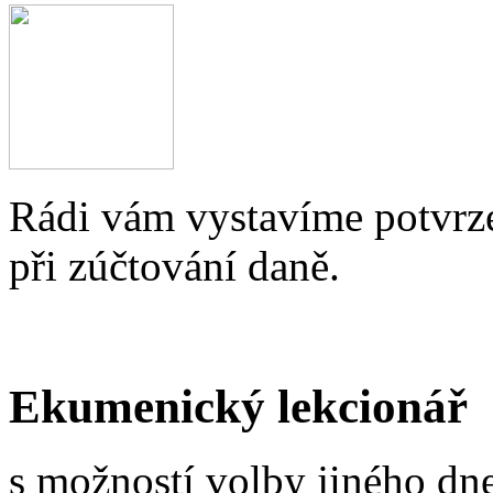
Rádi vám vystavíme potvrze
při zúčtování daně.
Ekumenický lekcionář
s možností volby jiného dne