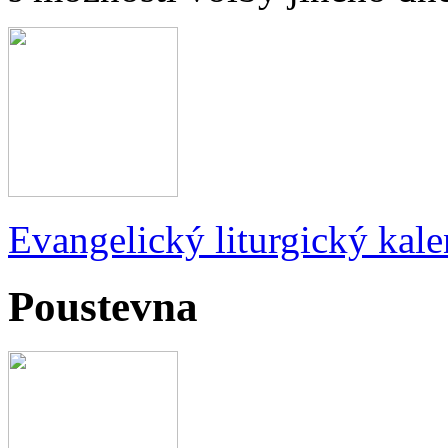
Evangelický liturgický kale
Poustevna