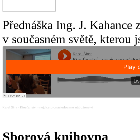
Přednáška Ing. J. Kahance 
v současném světě, kterou j
Karel Šimr
·
Křesťanství - nejvíce pronásledované náboženství
Sborová knihovna