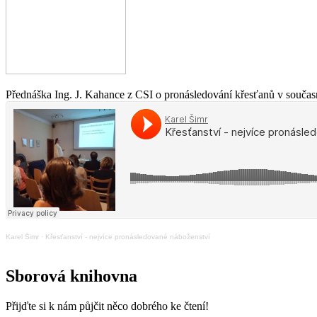
Přednáška Ing. J. Kahance z CSI o pronásledování křesťanů v současn
Karel Šimr
·
Křesťanství - nejvíce pronásledované náboženství
Sborová knihovna
Přijďte si k nám půjčit něco dobrého ke čtení!