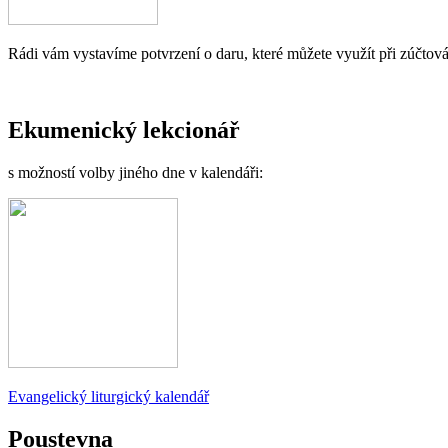
Rádi vám vystavíme potvrzení o daru, které můžete využít při zúčtová
Ekumenický lekcionář
s možností volby jiného dne v kalendáři:
Evangelický liturgický kalendář
Poustevna