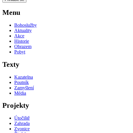
Menu
Bohoslužby
Aktuality
Akce
Historie
Obrazem
Pobyt
Texty
Kazatelna
Poutník
Zamyšlení
Média
Projekty
Útočiště
Zahrada
Zvonice