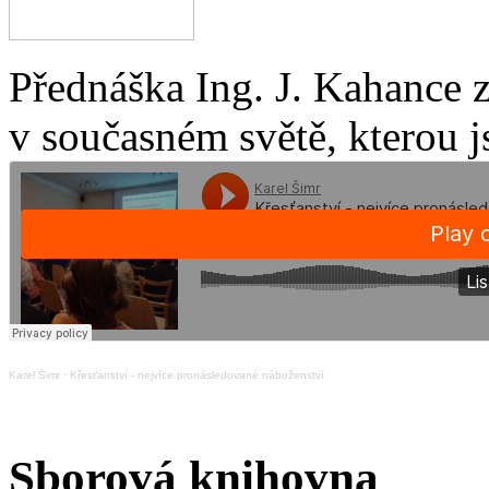
Přednáška Ing. J. Kahance 
v současném světě, kterou j
Karel Šimr
·
Křesťanství - nejvíce pronásledované náboženství
Sborová knihovna