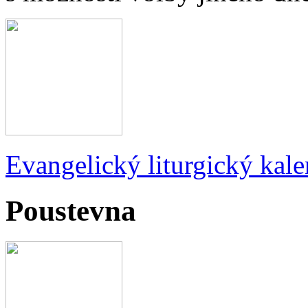
Evangelický liturgický kale
Poustevna