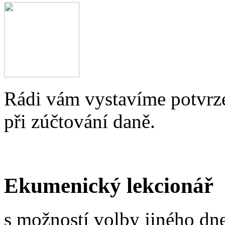
Rádi vám vystavíme potvrze
při zúčtování daně.
Ekumenický lekcionář
s možností volby jiného dne