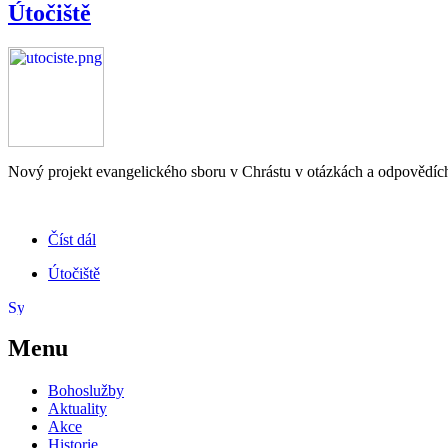
Útočiště
Nový projekt evangelického sboru v Chrástu v otázkách a odpovědíc
Číst dál
Útočiště
Menu
Bohoslužby
Aktuality
Akce
Historie