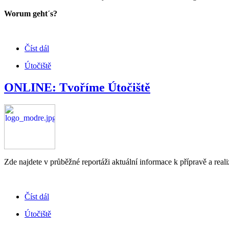
Worum geht´s?
Číst dál
Útočiště
ONLINE: Tvoříme Útočiště
Zde najdete v průběžné reportáži aktuální informace k přípravě a reali
Číst dál
Útočiště