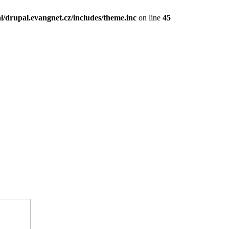
l/drupal.evangnet.cz/includes/theme.inc
on line
45