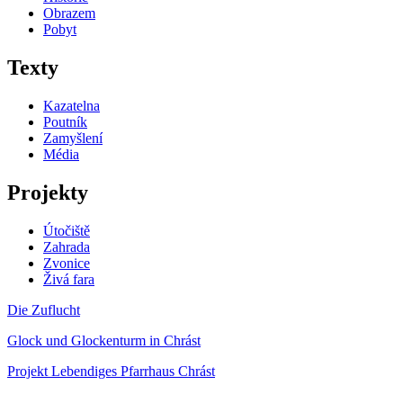
Obrazem
Pobyt
Texty
Kazatelna
Poutník
Zamyšlení
Média
Projekty
Útočiště
Zahrada
Zvonice
Živá fara
Die Zuflucht
Glock und Glockenturm in Chrást
Projekt Lebendiges Pfarrhaus Chrást