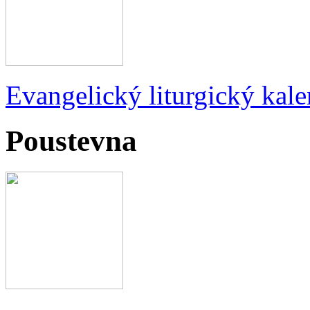
Evangelický liturgický kale
Poustevna