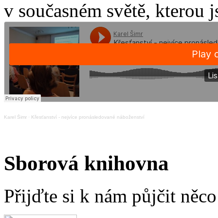
v současném světě, kterou j
Karel Šimr
·
Křesťanství - nejvíce pronásledované náboženství
Sborová knihovna
Přijďte si k nám půjčit něc