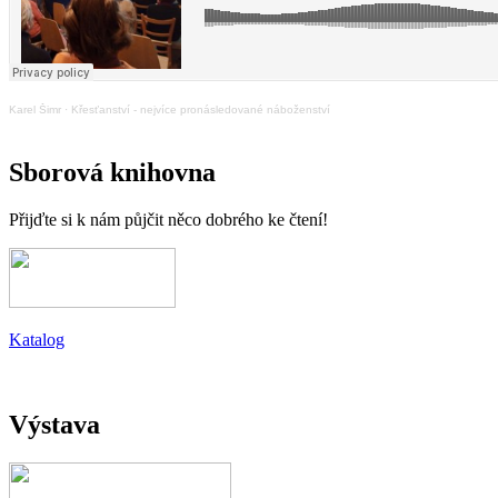
Karel Šimr
·
Křesťanství - nejvíce pronásledované náboženství
Sborová knihovna
Přijďte si k nám půjčit něco dobrého ke čtení!
Katalog
Výstava