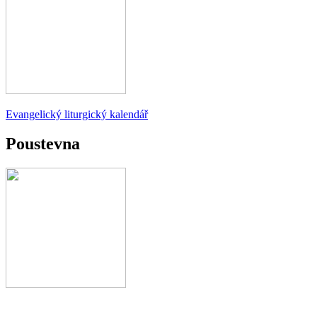
Evangelický liturgický kalendář
Poustevna