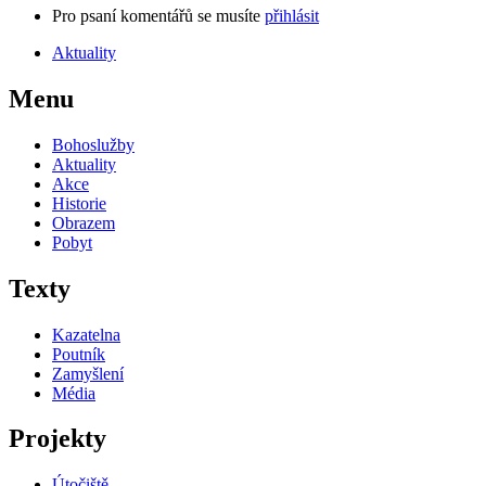
Pro psaní komentářů se musíte
přihlásit
Aktuality
Menu
Bohoslužby
Aktuality
Akce
Historie
Obrazem
Pobyt
Texty
Kazatelna
Poutník
Zamyšlení
Média
Projekty
Útočiště