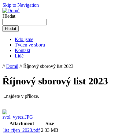
Skip to Navigation
Hledat
Kdo jsme
Týden ve sboru
Kontakt
Lidé
//
Domů
// Říjnový sborový list 2023
Říjnový sborový list 2023
...najdete v příloze.
Attachment
Size
list_rijen_2023.pdf
2.33 MB