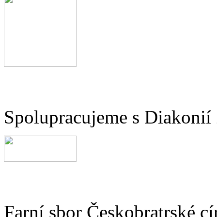
Spolupracujeme s Diakonií
Farní sbor Českobratrské cí