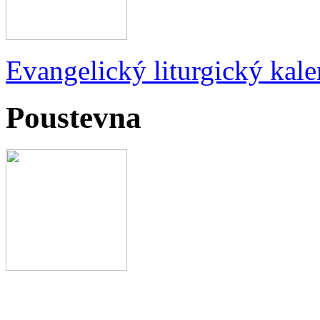
Evangelický liturgický kale
Poustevna