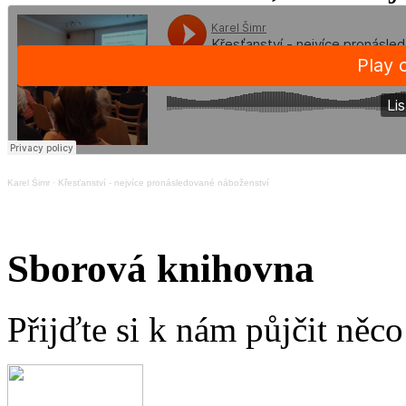
Karel Šimr
·
Křesťanství - nejvíce pronásledované náboženství
Sborová knihovna
Přijďte si k nám půjčit něc