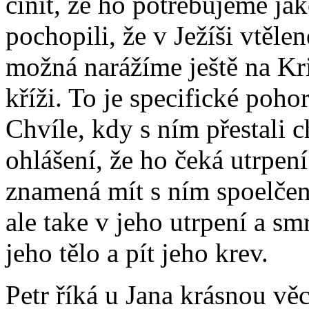
činit, že ho potřebujeme ja
pochopili, že v Ježíši vtěle
možná narážíme ještě na Kr
kříži. To je specifické poho
Chvíle, kdy s ním přestali ch
ohlášení, že ho čeká utrpen
znamená mít s ním spoelčen
ale take v jeho utrpení a smr
jeho tělo a pít jeho krev.
Petr říká u Jana krásnou vě