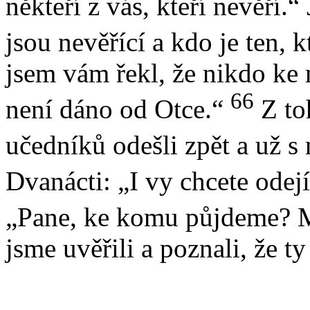
někteří z vás, kteří nevěří.“
jsou nevěřící a kdo je ten, 
jsem vám řekl, že nikdo ke
66
není dáno od Otce.“
Z t
učedníků odešli zpět a už s
Dvanácti: „I vy chcete odej
„Pane, ke komu půjdeme? M
jsme uvěřili a poznali, že ty