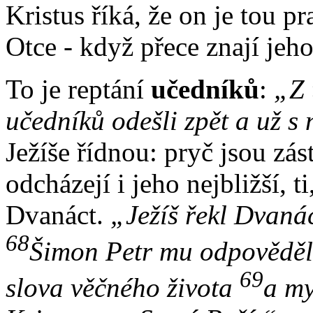
Kristus říká, že on je tou p
Otce - když přece znají je
To je reptání
učedníků
:
„Z 
učedníků odešli zpět a už s
Ježíše řídnou: pryč jsou zás
odcházejí i jeho nejbližší, t
Dvanáct.
„Ježíš řekl Dvanác
68
Šimon Petr mu odpovědě
69
slova věčného života
a my