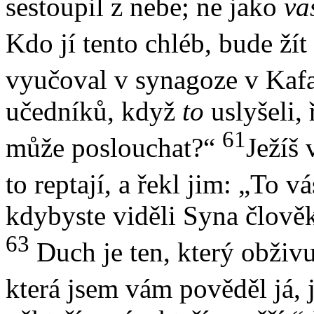
sestoupil z nebe; ne jako
va
Kdo jí tento chléb, bude žít
vyučoval v synagoze v Ka
učedníků, když
to
uslyšeli, 
61
může poslouchat?“
Ježíš 
to reptají, a řekl jim: „To 
kdybyste viděli Syna člově
63
Duch je ten, který obživu
která jsem vám pověděl já, 