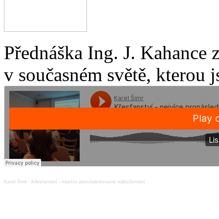
Přednáška Ing. J. Kahance 
v současném světě, kterou j
Karel Šimr
·
Křesťanství - nejvíce pronásledované náboženství