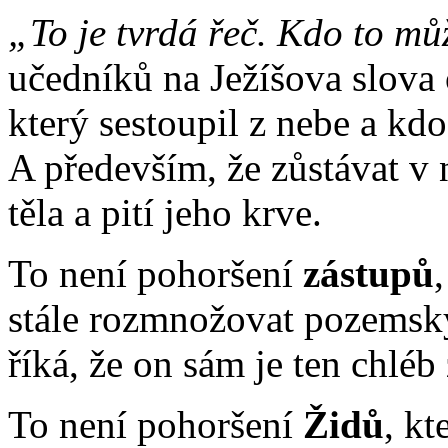
„To je tvrdá řeč. Kdo to m
učedníků na Ježíšova slova o
který sestoupil z nebe a kdo
A především, že zůstávat v 
těla a pití jeho krve.
To není pohoršení
zástupů
stále rozmnožovat pozemský
říká, že on sám je ten chléb
To není pohoršení
Židů
, kt