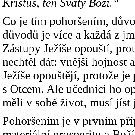
Kristus, ten Svatý Boží.“
Co je tím pohoršením, důvo
důvodů je více a každá z j
Zástupy Ježíše opouští, pro
nechtěl dát: vnější hojnost 
Ježíše opouštějí, protože je
s Otcem. Ale učedníci ho opo
měli v sobě život, musí jíst 
Pohoršením je v prvním příp
materiální prosperitu a Boží