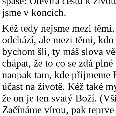
spáse: Otevírá cestu k živo
jsme v koncích.
Kéž tedy nejsme mezi těmi,
odchází, ale mezi těmi, kdo
bychom šli, ty máš slova v
chápat, že to co se zdá plné
naopak tam, kde přijmeme 
účast na životě. Kéž také my
že on je ten svatý Boží. (V
Začínáme vírou, pak teprve 