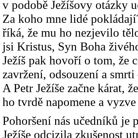
v podobě Ježíšovy otázky u
Za koho mne lidé pokládají
říká, že mu ho nezjevilo těl
jsi Kristus, Syn Boha živéh
Ježíš pak hovoří o tom, že 
zavržení, odsouzení a smrti 
A Petr Ježíše začne kárat, ž
ho tvrdě napomene a vyzve 
Pohoršení nás učedníků je p
Ježíše odcizila zkušenost ut