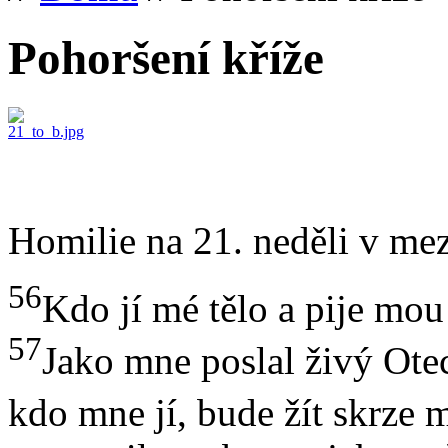
Pohoršení kříže
Homilie na 21. neděli v mez
56
Kdo jí mé tělo a pije mou
57
Jako mne poslal živý Otec
kdo mne jí, bude žít skrze 