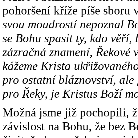
pohoršení kříže píše sboru 
svou moudrostí nepoznal Bo
se Bohu spasit ty, kdo věří,
zázračná znamení, Řekové v
kážeme Krista ukřižovaného
pro ostatní bláznovství, ale
pro Řeky, je Kristus Boží m
Možná jsme již pochopili, ž
závislost na Bohu, že bez 