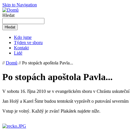
Skip to Navigation
Hledat
Kdo jsme
Týden ve sboru
Kontakt
Lidé
//
Domů
// Po stopách apoštola Pavla...
Po stopách apoštola Pavla...
V sobotu 16. října 2010 se v evangelickém sboru v Chrástu uskuteční 
Jan Holý a Karel Šimr budou tentokrát vyprávět o putování severním 
Vstup je volný. Každý je zván! Plakátek najdete níže.