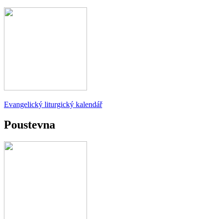
Evangelický liturgický kalendář
Poustevna