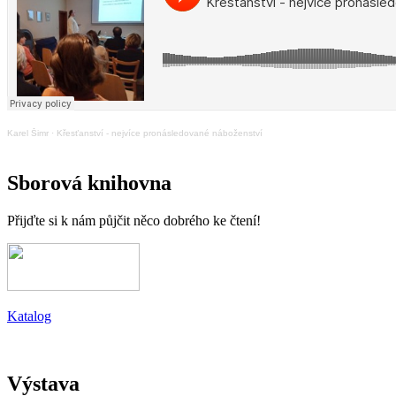
Karel Šimr
·
Křesťanství - nejvíce pronásledované náboženství
Sborová knihovna
Přijďte si k nám půjčit něco dobrého ke čtení!
Katalog
Výstava