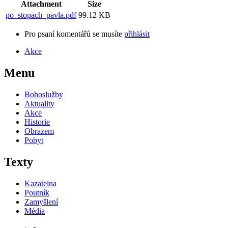
Attachment
Size
po_stopach_pavla.pdf
99.12 KB
Pro psaní komentářů se musíte
přihlásit
Akce
Menu
Bohoslužby
Aktuality
Akce
Historie
Obrazem
Pobyt
Texty
Kazatelna
Poutník
Zamyšlení
Média