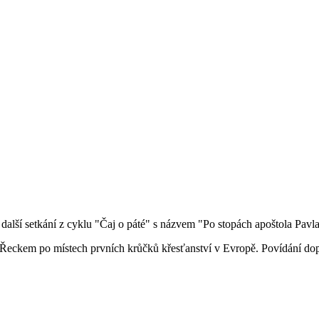
další setkání z cyklu "Čaj o páté" s názvem "Po stopách apoštola Pavla
Řeckem po místech prvních krůčků křesťanství v Evropě. Povídání dopr