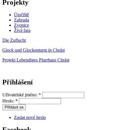
Projekty
Útočiště
Zahrada
Zvonice
Živá fara
Die Zuflucht
Glock und Glockenturm in Chrást
Projekt Lebendiges Pfarrhaus Chrást
Přihlášení
Uživatelské jméno:
*
Heslo:
*
Zaslat nové heslo
Facebook