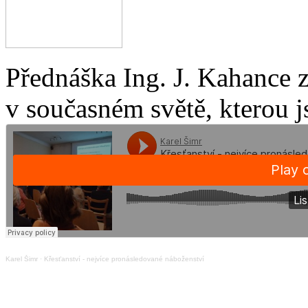
Přednáška Ing. J. Kahance 
v současném světě, kterou j
Karel Šimr
·
Křesťanství - nejvíce pronásledované náboženství