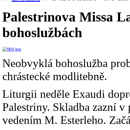
Palestrinova Missa L
bohoslužbách
Neobvyklá bohoslužba prob
chrástecké modlitebně.
Liturgii neděle Exaudi dop
Palestriny. Skladba zazní v
vedením M. Esterleho. Začá