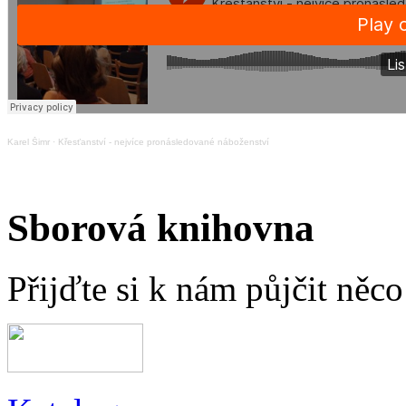
Karel Šimr
·
Křesťanství - nejvíce pronásledované náboženství
Sborová knihovna
Přijďte si k nám půjčit něc