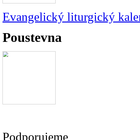
Evangelický liturgický kale
Poustevna
Podporujeme