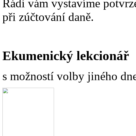
Rádi vám vystavíme potvrze
při zúčtování daně.
Ekumenický lekcionář
s možností volby jiného dne