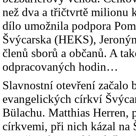
než dva a třičtvrtě milionu
dílo umožnila podpora Pomo
Švýcarska (HEKS), Jeroným
členů sborů a občanů. A ta
odpracovaných hodin…
Slavnostní otevření začalo 
evangelických církví Švýcar
Bülachu. Matthias Herren,
církvemi, při nich kázal n