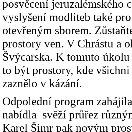
posvěcení jeruzalémského 
vyslyšení modliteb také pro 
otevřeným sborem. Zůstaňte
prostory ven. V Chrástu a o
Švýcarska. K tomuto úkolu 
to být prostory, kde všichn
zaznělo v kázání.
Odpolední program zahájila
nabídla svěží průřez různým
Karel Šimr pak novým prost