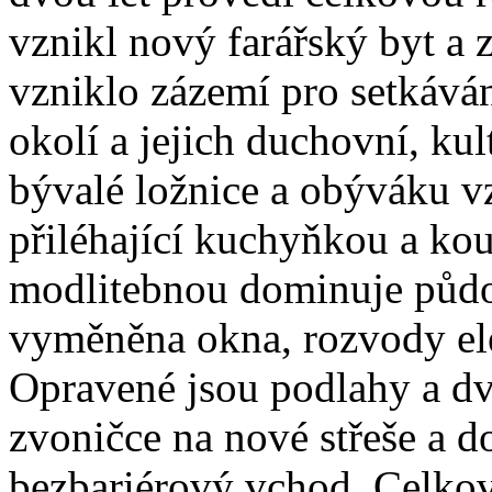
vznikl nový farářský byt a 
vzniklo zázemí pro setkávání
okolí a jejich duchovní, kul
bývalé ložnice a obýváku vz
přiléhající kuchyňkou a kou
modlitebnou dominuje půdo
vyměněna okna, rozvody ele
Opravené jsou podlahy a dve
zvoničce na nové střeše a 
bezbariérový vchod. Celkov