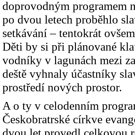
doprovodným programem na 
po dvou letech proběhlo sla
setkávání – tentokrát ovše
Děti by si při plánované kl
vodníky v lagunách mezi za
deště vyhnaly účastníky sla
prostředí nových prostor.
A o ty v celodenním program
Českobratrské církve evang
dvou let provedl celkovou r