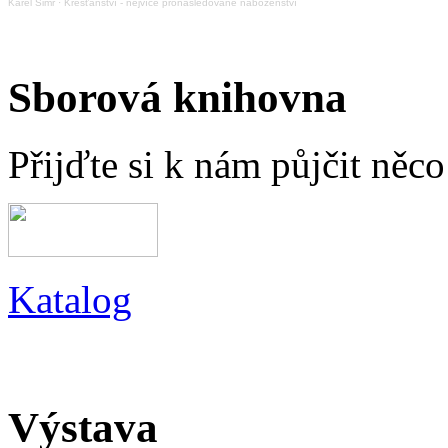
Karel Šimr
·
Křesťanství - nejvíce pronásledované náboženství
Sborová knihovna
Přijďte si k nám půjčit něc
Katalog
Výstava