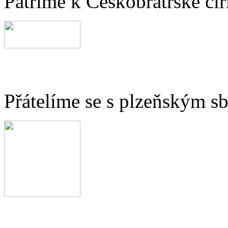
Patříme k Českobratrské cír
Přátelíme se s plzeňským 