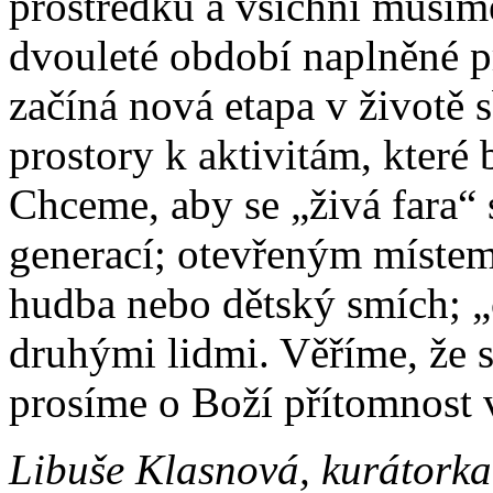
prostředků a všichni musíme
dvouleté období naplněné pr
začíná nová etapa v životě 
prostory k aktivitám, které
Chceme, aby se „živá fara“ 
generací; otevřeným místem
hudba nebo dětský smích; 
druhými lidmi. Věříme, že s
prosíme o Boží přítomnost v
Libuše Klasnová, kurátork