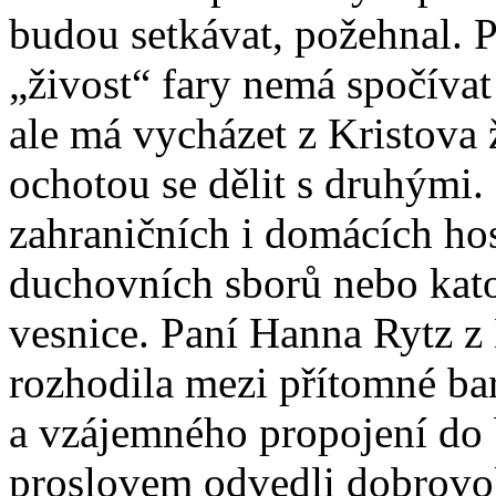
budou setkávat, požehnal. 
„živost“ fary nemá spočívat
ale má vycházet z Kristova ž
ochotou se dělit s druhými
zahraničních i domácích hos
duchovních sborů nebo kato
vesnice. Paní Hanna Rytz z 
rozhodila mezi přítomné ba
a vzájemného propojení do 
proslovem odvedli dobrovol