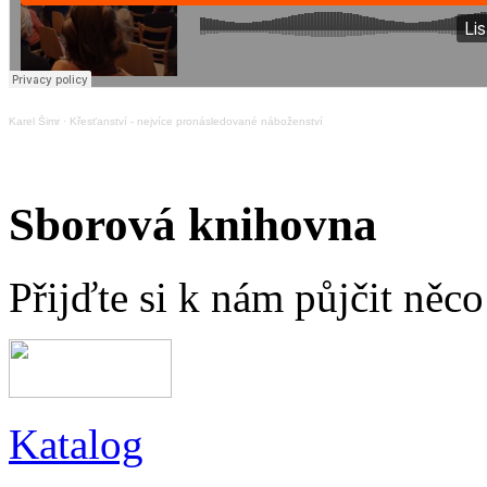
Karel Šimr
·
Křesťanství - nejvíce pronásledované náboženství
Sborová knihovna
Přijďte si k nám půjčit něc
Katalog