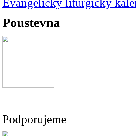
Evangelický liturgický kale
Poustevna
Podporujeme