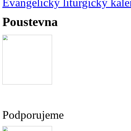
Evangelický liturgický kale
Poustevna
Podporujeme