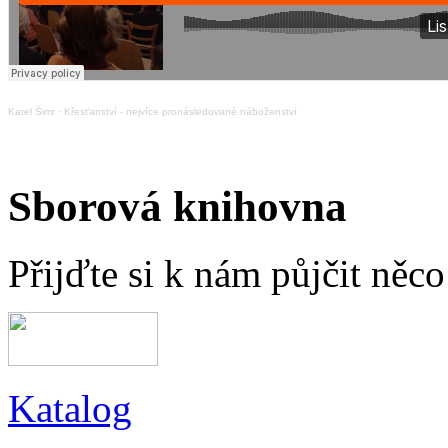
Karel Šimr
·
Křesťanství - nejvíce pronásledované náboženství
Sborová knihovna
Přijďte si k nám půjčit něc
Katalog