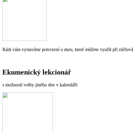
Rádi vám vystavíme potvrzení o daru, které můžete využít při zúčtová
Ekumenický lekcionář
s možností volby jiného dne v kalendáři: