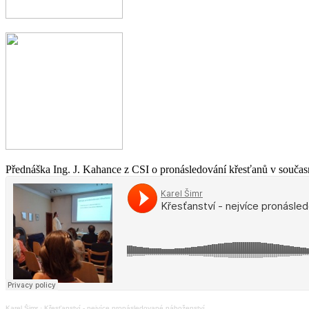
Přednáška Ing. J. Kahance z CSI o pronásledování křesťanů v současn
Karel Šimr
·
Křesťanství - nejvíce pronásledované náboženství