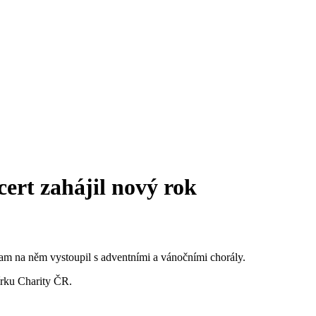
rt zahájil nový rok
tiam na něm vystoupil s adventními a vánočními chorály.
írku Charity ČR.