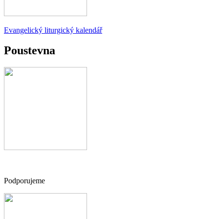
Evangelický liturgický kalendář
Poustevna
Podporujeme