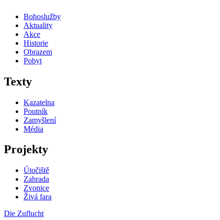
Bohoslužby
Aktuality
Akce
Historie
Obrazem
Pobyt
Texty
Kazatelna
Poutník
Zamyšlení
Média
Projekty
Útočiště
Zahrada
Zvonice
Živá fara
Die Zuflucht