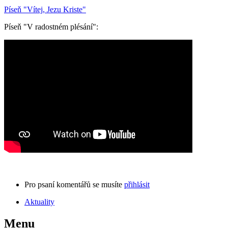
Píseň "Vítej, Jezu Kriste"
Píseň "V radostném plésání":
Pro psaní komentářů se musíte
přihlásit
Aktuality
Menu