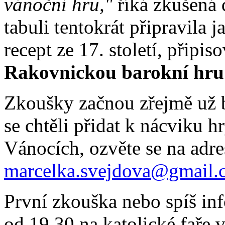
vánoční hru,"
říká zkušená 
tabuli tentokrát připravila 
recept ze 17. století, připi
Rakovnickou barokní hru
Zkoušky začnou zřejmě už 
se chtěli přidat k nácviku h
Vánocích, ozvěte se na adr
marcelka.svejdova@gmail.
První zkouška nebo spíš in
od 19,30 na katolické faře 