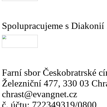
Spolupracujeme s Diakonií
Farní sbor Českobratrské cí
Železniční 477, 330 03 Chr
chrast@evangnet.cz
č. účtu: 722349319/0800