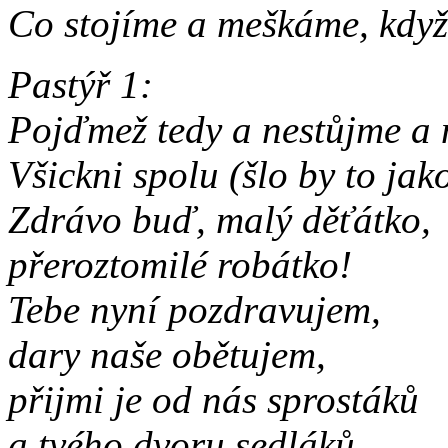
Co stojíme a meškáme, kdy
Pastýř 1:
Pojďmež tedy a nestůjme a
Všickni spolu (šlo by to jak
Zdrávo buď, malý děťátko,
přeroztomilé robátko!
Tebe nyní pozdravujem,
dary naše obětujem,
přijmi je od nás sprostáků
a tvého dvoru sedláků.