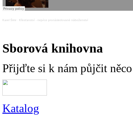
Karel Šimr
·
Křesťanství - nejvíce pronásledované náboženství
Sborová knihovna
Přijďte si k nám půjčit něc
Katalog