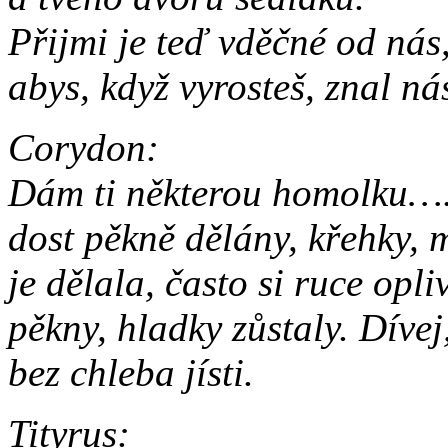
Přijmi je teď vděčné od nás
abys, když vyrosteš, znal ná
Corydon:
Dám ti některou homolku…..
dost pěkně dělány, křehky, 
je dělala, často si ruce opli
pěkny, hladky zůstaly. Díve
bez chleba jísti.
Tityrus: