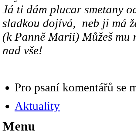
Já ti dám plucar smetany o
sladkou dojívá, neb ji má ž
(k Panně Marii) Můžeš mu na
nad vše!
Pro psaní komentářů se 
Aktuality
Menu