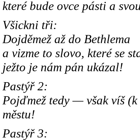
které bude ovce pásti a svou
Všickni tři:
Dojděmež až do Bethlema
a vizme to slovo, které se st
ježto je nám pán ukázal!
Pastýř 2:
Pojďmež tedy — však víš (k
městu!
Pastýř 3: