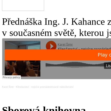
Přednáška Ing. J. Kahance 
v současném světě, kterou j
Karel Šimr
·
Křesťanství - nejvíce pronásledované náboženství
Sborová knihovna