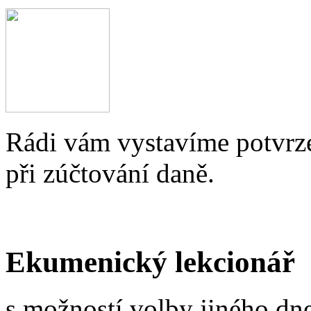
Rádi vám vystavíme potvrze
při zúčtování daně.
Ekumenický lekcionář
s možností volby jiného dne