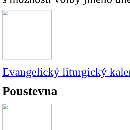
Evangelický liturgický kale
Poustevna