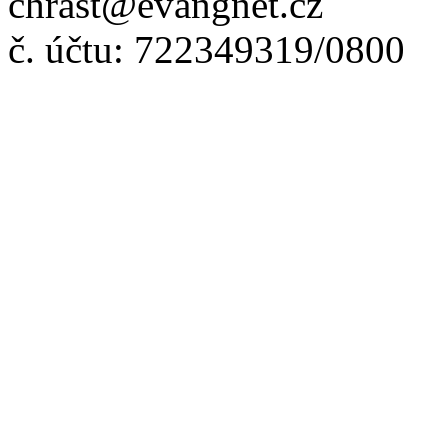
chrast@evangnet.cz
č. účtu: 722349319/0800