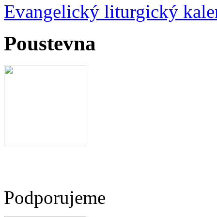
Evangelický liturgický kale
Poustevna
Podporujeme