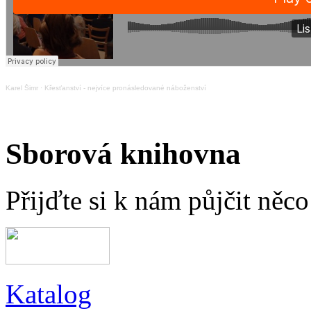
Karel Šimr
·
Křesťanství - nejvíce pronásledované náboženství
Sborová knihovna
Přijďte si k nám půjčit něc
Katalog