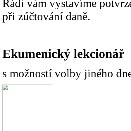
Rádi vám vystavíme potvrze
při zúčtování daně.
Ekumenický lekcionář
s možností volby jiného dne