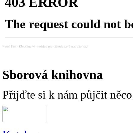
Karel Šimr
·
Křesťanství - nejvíce pronásledované náboženství
Sborová knihovna
Přijďte si k nám půjčit něc