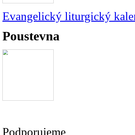
Evangelický liturgický kale
Poustevna
Podporujeme