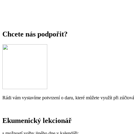
Chcete nás podpořit?
Rádi vám vystavíme potvrzení o daru, které můžete využít při zúčtová
Ekumenický lekcionář
s možností volby jiného dne v kalendáři: