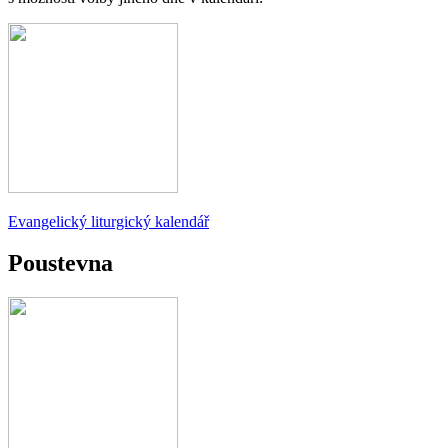
Evangelický liturgický kalendář
Poustevna