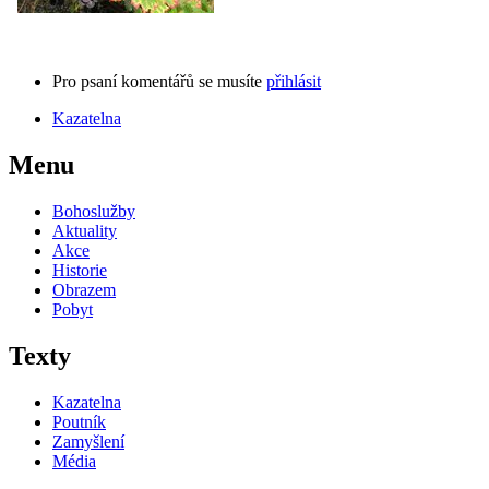
Pro psaní komentářů se musíte
přihlásit
Kazatelna
Menu
Bohoslužby
Aktuality
Akce
Historie
Obrazem
Pobyt
Texty
Kazatelna
Poutník
Zamyšlení
Média