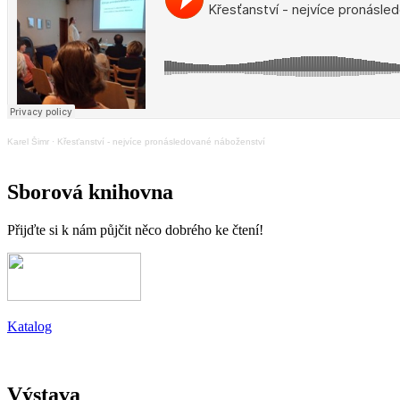
Karel Šimr
·
Křesťanství - nejvíce pronásledované náboženství
Sborová knihovna
Přijďte si k nám půjčit něco dobrého ke čtení!
Katalog
Výstava