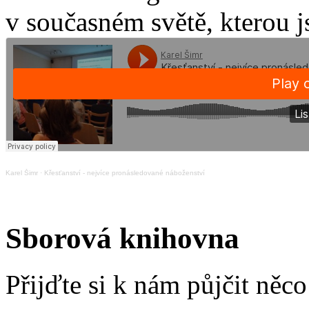
v současném světě, kterou j
Karel Šimr
·
Křesťanství - nejvíce pronásledované náboženství
Sborová knihovna
Přijďte si k nám půjčit něc