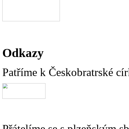
Odkazy
Patříme k Českobratrské cír
Přátelíme se s plzeňským 