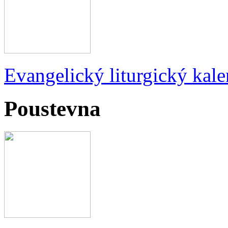
Evangelický liturgický kale
Poustevna