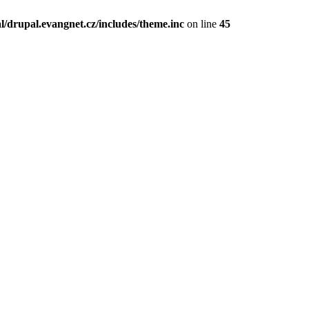
l/drupal.evangnet.cz/includes/theme.inc
on line
45