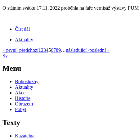
O státním svátku 17.11. 2022 proběhla na faře vernisáž výstavy PU
Číst dál
Aktuality
« první
‹ předchozí
1
2
3
4
5
6
7
8
9
…
následující ›
poslední »
Menu
Bohoslužby
Aktuality
Akce
Historie
Obrazem
Pobyt
Texty
Kazatelna