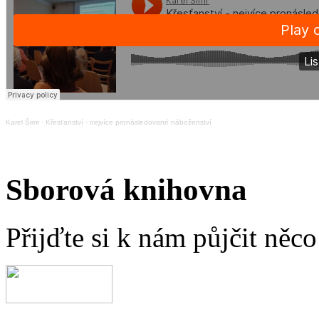
Karel Šimr
·
Křesťanství - nejvíce pronásledované náboženství
Sborová knihovna
Přijďte si k nám půjčit něc