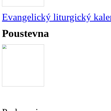
Evangelický liturgický kale
Poustevna