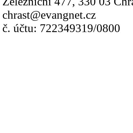
Železniční 477, 330 03 Chr
chrast@evangnet.cz
č. účtu: 722349319/0800