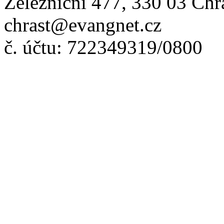
Železniční 477, 330 03 Chr
chrast@evangnet.cz
č. účtu: 722349319/0800