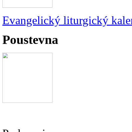
Evangelický liturgický kale
Poustevna