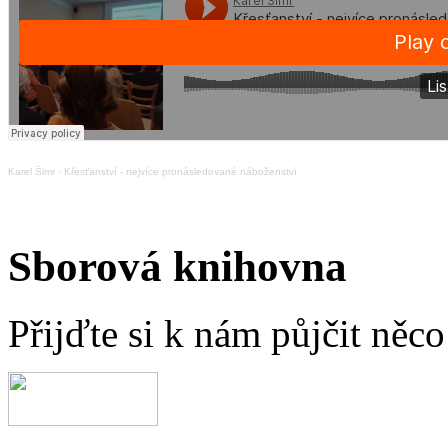
Karel Šimr
·
Křesťanství - nejvíce pronásledované náboženství
Sborová knihovna
Přijďte si k nám půjčit něc