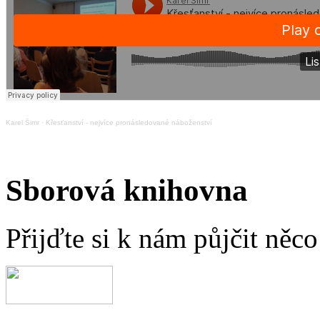
Karel Šimr
·
Křesťanství - nejvíce pronásledované náboženství
Sborová knihovna
Přijďte si k nám půjčit něc