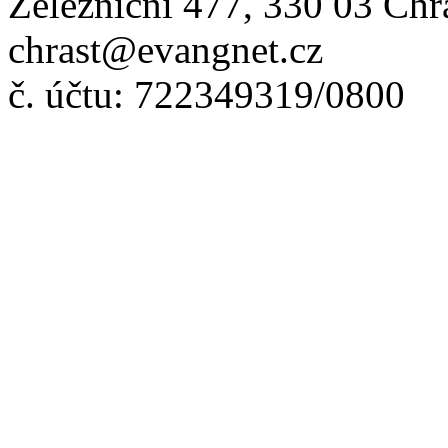
Železniční 477, 330 03 Chr
chrast@evangnet.cz
č. účtu: 722349319/0800