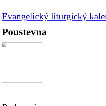
Evangelický liturgický kale
Poustevna