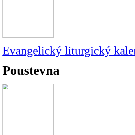
Evangelický liturgický kale
Poustevna