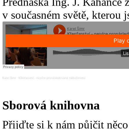
Přednáška Ing. J. Kahance 
v současném světě, kterou j
Karel Šimr
·
Křesťanství - nejvíce pronásledované náboženství
Sborová knihovna
Přijďte si k nám půjčit něc